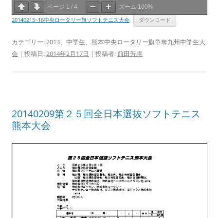
ページ
1
/
4
ズーム
100%
20140215~16中央ロータリー旗ソフトテニス大会
ダウンロード
カテゴリー:
2013
、
中学生
、
熊本中央ロータリー旗争奪九州中学生大
会
| 投稿日:
2014年2月17日
|
投稿者:
前田芳将
20140209第２５回全日本選抜ソフトテニス
熊本大会