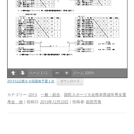
ページ
1
/
1
ズーム
100%
20131222第６９回国体予選１次
ダウンロード
カテゴリー:
2013
、
一般・総合
、
国民スポーツ大会熊本県成年男女選
考会 他
| 投稿日:
2013年12月23日
|
投稿者:
前田芳将