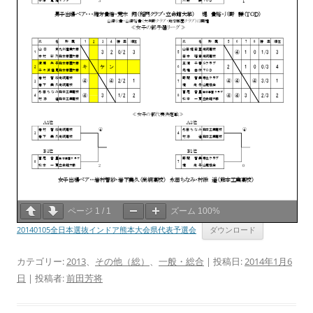
ページ
1
/
1
ズーム
100%
20140105全日本選抜インドア熊本大会県代表予選会
ダウンロード
カテゴリー:
2013
、
その他（総）
、
一般・総合
| 投稿日:
2014年1月6
日
|
投稿者:
前田芳将