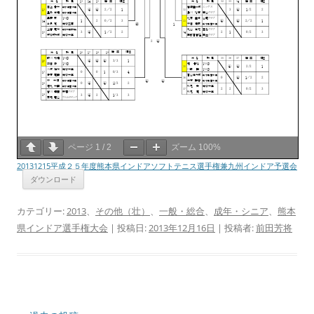
ページ
1
/
2
ズーム
100%
20131215平成２５年度熊本県インドアソフトテニス選手権兼九州インドア予選会
ダウンロード
カテゴリー:
2013
、
その他（壮）
、
一般・総合
、
成年・シニア
、
熊本
県インドア選手権大会
| 投稿日:
2013年12月16日
|
投稿者:
前田芳将