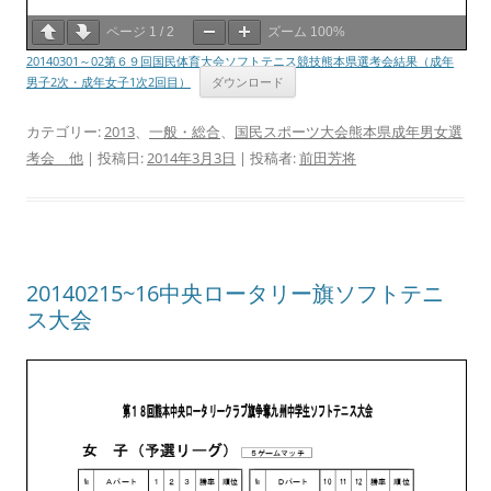
ページ
1
/
2
ズーム
100%
20140301～02第６９回国民体育大会ソフトテニス競技熊本県選考会結果（成年
男子2次・成年女子1次2回目）
ダウンロード
カテゴリー:
2013
、
一般・総合
、
国民スポーツ大会熊本県成年男女選
考会 他
| 投稿日:
2014年3月3日
|
投稿者:
前田芳将
20140215~16中央ロータリー旗ソフトテニ
ス大会