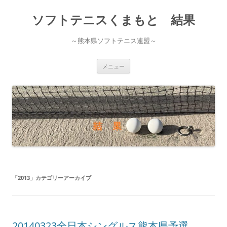
ソフトテニスくまもと 結果
～熊本県ソフトテニス連盟～
コ
メニュー
ン
テ
ン
ツ
へ
ス
キ
ッ
プ
「
2013
」カテゴリーアーカイブ
20140323全日本シングルス熊本県予選