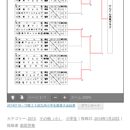
ページ
1
/
7
ズーム
100%
20140118～19第２５回九州小学生親善大会結果
ダウンロード
カテゴリー:
2013
、
その他（小）
、
小学生
| 投稿日:
2014年1月20日
|
投稿者:
前田芳将