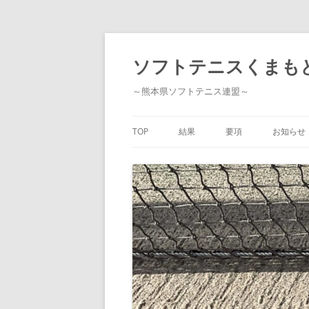
ソフトテニスくまも
～熊本県ソフトテニス連盟～
TOP
結果
要項
お知らせ