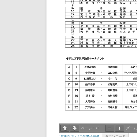
ページ
1
/
1
ズー
4年生以下・5年生男子結果
ダウンロード