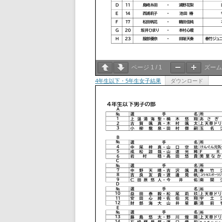
ページ
1
/
1
ズー
4年生以下・5年生女子結果
ダウンロード