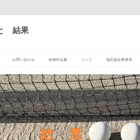
と 結果
コ
ン
お問い合わせ
各種申込書
リンク
地区協会事務局
テ
ン
ツ
へ
ス
キ
ッ
プ