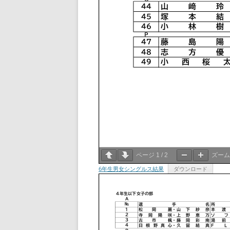
ページ
1
/
2
ズー
6年生男女シングルス結果
ダウンロード