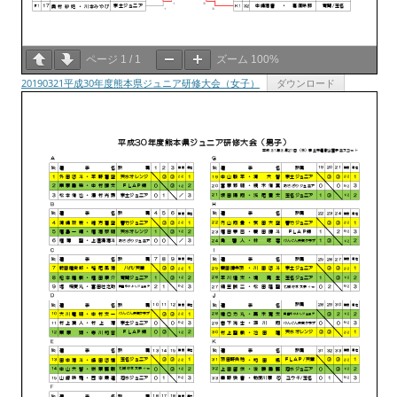
ページ
1
/
1
ズーム
100%
20190321平成30年度熊本県ジュニア研修大会（女子）
ダウンロード