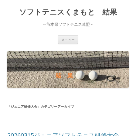
ソフトテニスくまもと 結果
～熊本県ソフトテニス連盟～
コ
メニュー
ン
テ
ン
ツ
へ
ス
キ
ッ
プ
「
ジュニア研修大会
」カテゴリーアーカイブ
20260315ジュニアソフトテニス研修大会