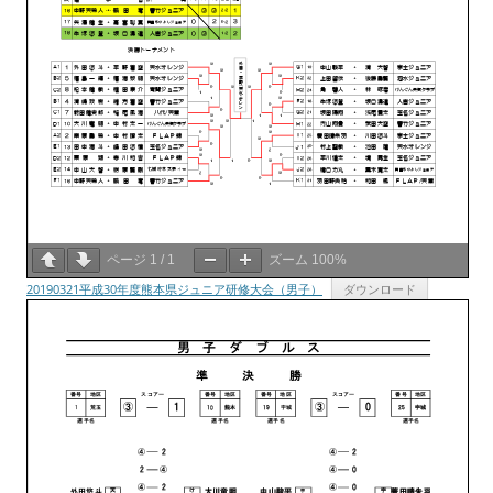
ページ
1
/
1
ズーム
100%
20190321平成30年度熊本県ジュニア研修大会（男子）
ダウンロード