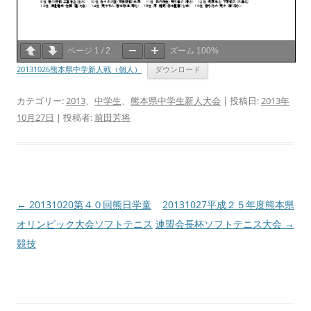
ページ
1
/
2
ズーム
100%
20131026熊本県中学新人戦（個人）
ダウンロード
カテゴリー:
2013
、
中学生
、
熊本県中学生新人大会
| 投稿日:
2013年
10月27日
|
投稿者:
前田芳将
投
←
20131020第４０回熊日学童
20131027平成２５年度熊本県
稿
オリンピック大会ソフトテニス
連盟会長杯ソフトテニス大会
→
ナ
競技
ビ
ゲ
ー