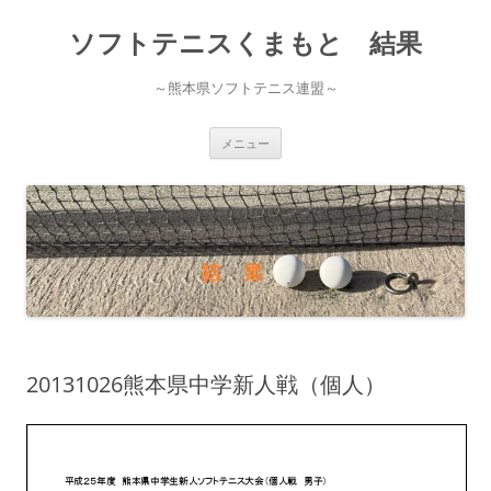
ソフトテニスくまもと 結果
～熊本県ソフトテニス連盟～
コ
メニュー
ン
テ
ン
ツ
へ
ス
キ
ッ
プ
20131026熊本県中学新人戦（個人）