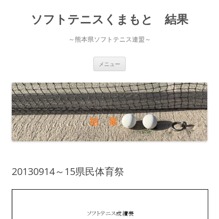
ソフトテニスくまもと 結果
～熊本県ソフトテニス連盟～
コ
メニュー
ン
テ
ン
ツ
へ
ス
キ
ッ
プ
20130914～15県民体育祭