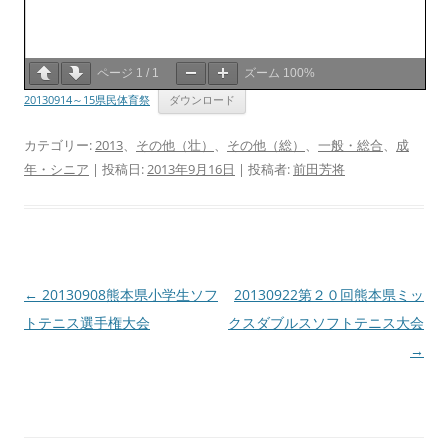
ページ
1
/
1
ズーム
100%
20130914～15県民体育祭
ダウンロード
カテゴリー:
2013
、
その他（壮）
、
その他（総）
、
一般・総合
、
成
年・シニア
| 投稿日:
2013年9月16日
|
投稿者:
前田芳将
投
←
20130908熊本県小学生ソフ
20130922第２０回熊本県ミッ
稿
トテニス選手権大会
クスダブルスソフトテニス大会
ナ
→
ビ
ゲ
ー