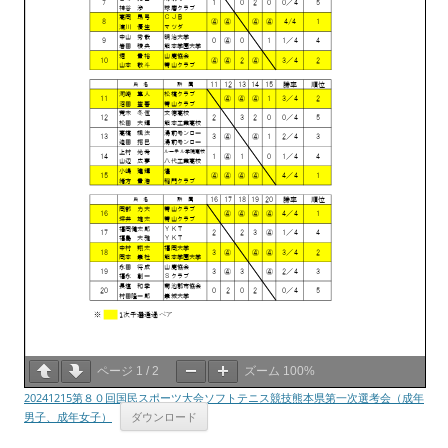
ページ
1
/
2
ズーム
100%
20241215第８０回国民スポーツ大会ソフトテニス競技熊本県第一次選考会（成年
男子、成年女子）
ダウンロード