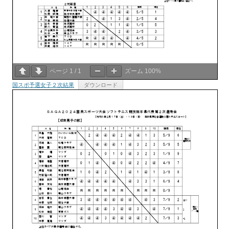
ページ
1
/
1
ズーム
100%
国スポ予選女子２次結果
ダウンロード