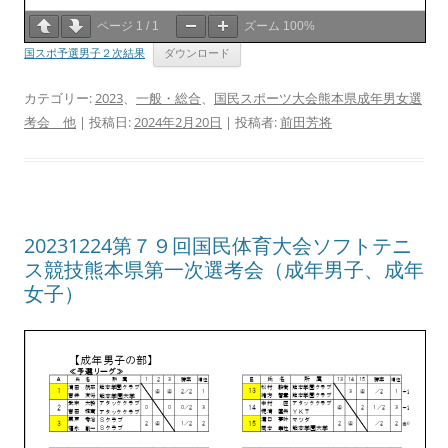
ページ
1
/
1
ズーム
100%
国スポ予選男子２次結果
ダウンロード
カテゴリー:
2023
、
一般・総合
、
国民スポーツ大会熊本県成年男女選
考会 他
| 投稿日:
2024年2月20日
|
投稿者:
前田芳将
20231224第７９回国民体育大会ソフトテニ
ス競技熊本県第一次選考会（成年男子、成年
女子）