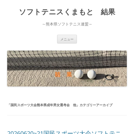
ソフトテニスくまもと 結果
～熊本県ソフトテニス連盟～
コ
メニュー
ン
テ
ン
ツ
へ
ス
キ
ッ
プ
「
国民スポーツ大会熊本県成年男女選考会 他
」カテゴリーアーカイブ
20260620~21国民スポーツ大会ソフトテニ