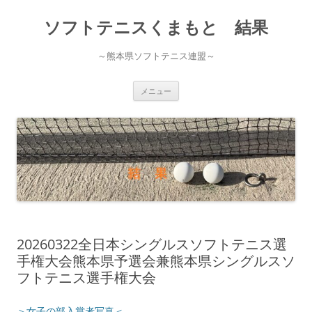
ソフトテニスくまもと 結果
～熊本県ソフトテニス連盟～
コ
メニュー
ン
テ
ン
ツ
へ
ス
キ
ッ
プ
20260322全日本シングルスソフトテニス選
手権大会熊本県予選会兼熊本県シングルスソ
フトテニス選手権大会
＞女子の部入賞者写真＜