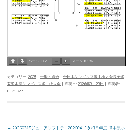
ページ
1
/
2
ズーム
100%
カテゴリー:
2025
、
一般・総合
、
全日本シングルス選手権大会県予選
兼熊本県シングルス選手権大会
| 投稿日:
2026年3月23日
|
投稿者:
mae1022
投
←
20260315ジュニアソフトテ
20260412令和８年度 熊本県小