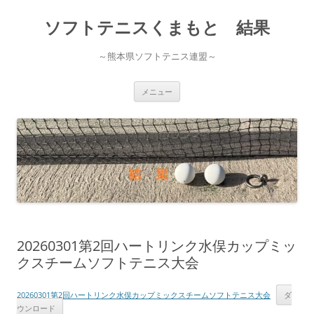
ソフトテニスくまもと 結果
～熊本県ソフトテニス連盟～
コ
メニュー
ン
テ
ン
ツ
へ
ス
キ
ッ
プ
20260301第2回ハートリンク水俣カップミッ
クスチームソフトテニス大会
20260301第2回ハートリンク水俣カップミックスチームソフトテニス大会
ダ
ウンロード