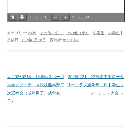
ページ
1
/
1
ズーム
100%
カテゴリー:
2025
、
その他（中）
、
その他（小）
、
中学生
、
小学生
|
投稿日:
2026年2月18日
|
投稿者:
mae1022
投
←
20260214～15国民スポーツ
20260221～22熊本中央ロータ
稿
大会ソフトテニス競技熊本県二
リークラブ旗争奪九州中学生ソ
ナ
次選考会（成年男子、成年女
フトテニス大会
→
ビ
子）
ゲ
ー
シ