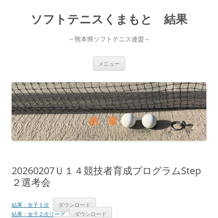
ソフトテニスくまもと 結果
～熊本県ソフトテニス連盟～
コ
メニュー
ン
テ
ン
ツ
へ
ス
キ
ッ
プ
20260207Ｕ１４競技者育成プログラムStep
２選考会
結果：女子１次
ダウンロード
結果：女子２次リーグ
ダウンロード