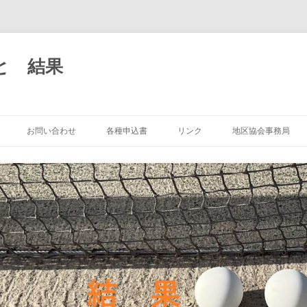
と 結果
コ
ン
お問い合わせ
各種申込書
リンク
地区協会事務局
テ
ン
ツ
へ
ス
キ
ッ
プ