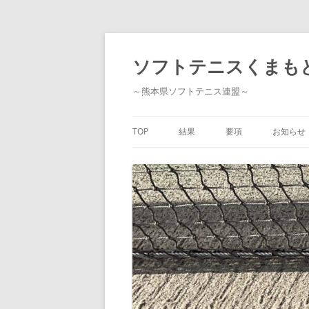
ソフトテニスくまも
～熊本県ソフトテニス連盟～
TOP
結果
要項
お知らせ