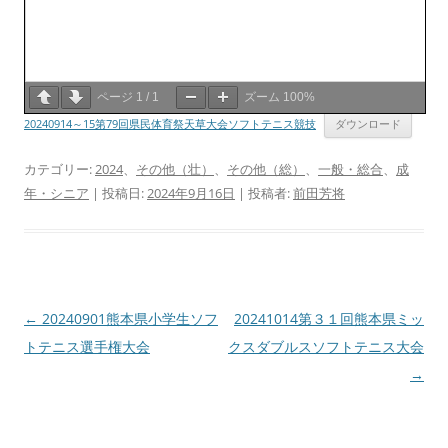
ページ
1
/
1
ズーム
100%
20240914～15第79回県民体育祭天草大会ソフトテニス競技
ダウンロード
カテゴリー:
2024
、
その他（壮）
、
その他（総）
、
一般・総合
、
成
年・シニア
| 投稿日:
2024年9月16日
|
投稿者:
前田芳将
投
←
20240901熊本県小学生ソフ
20241014第３１回熊本県ミッ
稿
トテニス選手権大会
クスダブルスソフトテニス大会
ナ
→
ビ
ゲ