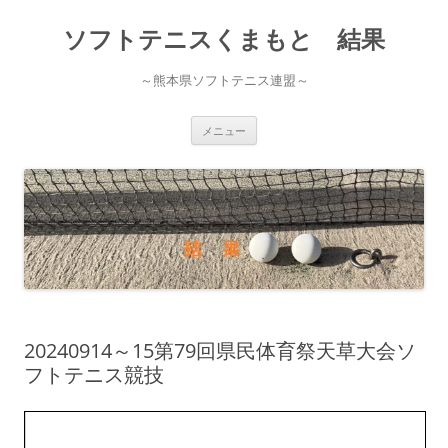
ソフトテニスくまもと 結果
～熊本県ソフトテニス連盟～
コ
メニュー
ン
テ
ン
ツ
へ
ス
キ
ッ
プ
20240914～15第79回県民体育祭天草大会ソ
フトテニス競技