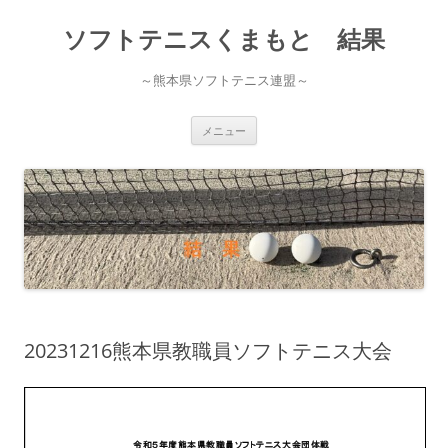
ソフトテニスくまもと 結果
～熊本県ソフトテニス連盟～
コ
メニュー
ン
テ
ン
ツ
へ
ス
キ
ッ
プ
20231216熊本県教職員ソフトテニス大会