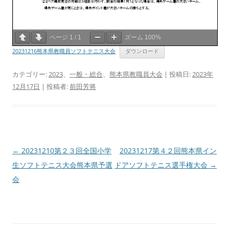
ページ
1
/
1
ズーム
100%
20231216熊本県教職員ソフトテニス大会
ダウンロード
カテゴリー:
2023
、
一般・総合
、
熊本県教職員大会
| 投稿日:
2023年
12月17日
|
投稿者:
前田芳将
投
←
20231210第２３回全国小学
20231217第４２回熊本県イン
稿
生ソフトテニス大会熊本県予選
ドアソフトテニス選手権大会
→
ナ
会
ビ
ゲ
ー