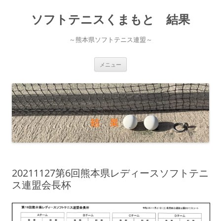
ソフトテニスくまもと 結果
～熊本県ソフトテニス連盟～
コ
メニュー
ン
テ
ン
ツ
へ
ス
キ
ッ
プ
20211127第6回熊本県レディースソフトテニ
ス連盟会長杯