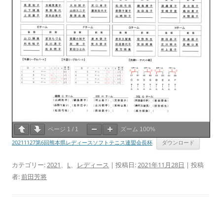
ページ
1
/
1
ズーム
100%
20211127第6回熊本県レディースソフトテニス連盟会長杯
ダウンロード
カテゴリー:
2021
、
L
、
レディース
| 投稿日:
2021年11月28日
|
投稿
者:
前田芳将