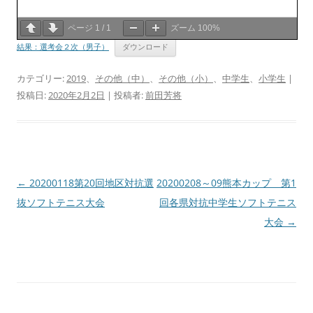
ページ
1
/
1
ズーム
100%
結果：選考会２次（男子）
ダウンロード
カテゴリー:
2019
、
その他（中）
、
その他（小）
、
中学生
、
小学生
|
投稿日:
2020年2月2日
|
投稿者:
前田芳将
投
←
20200118第20回地区対抗選
20200208～09熊本カップ 第1
稿
抜ソフトテニス大会
回各県対抗中学生ソフトテニス
ナ
大会
→
ビ
ゲ
ー
シ