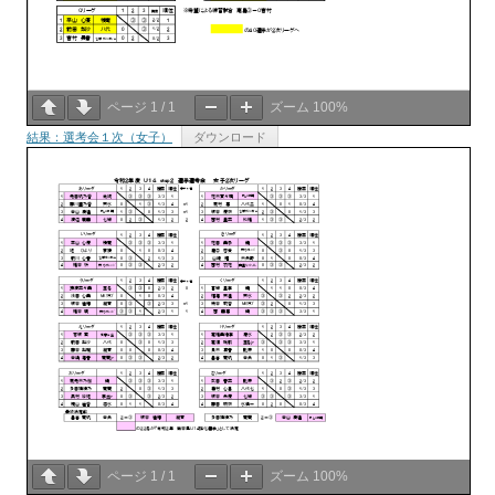
ページ
1
/
1
ズーム
100%
結果：選考会１次（女子）
ダウンロード
ページ
1
/
1
ズーム
100%