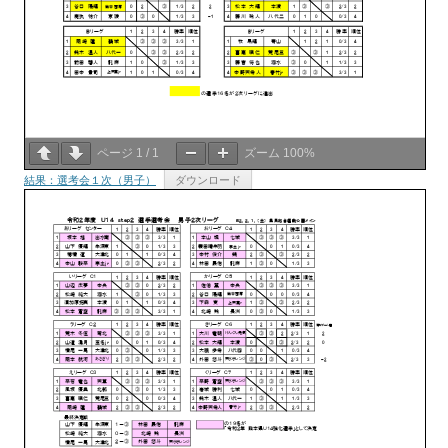
ページ
1
/
1
ズーム
100%
結果：選考会１次（男子）
ダウンロード