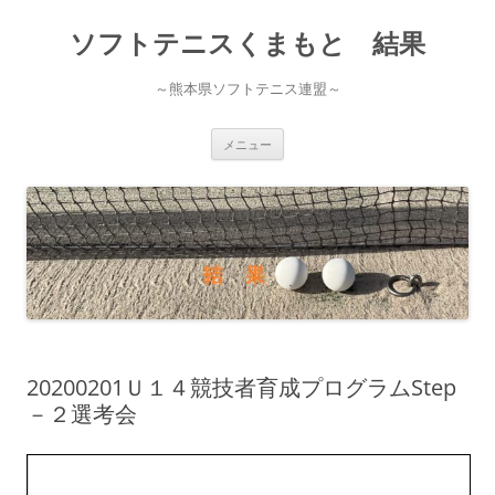
ソフトテニスくまもと 結果
～熊本県ソフトテニス連盟～
コ
メニュー
ン
テ
ン
ツ
へ
ス
キ
ッ
プ
20200201Ｕ１４競技者育成プログラムStep
－２選考会