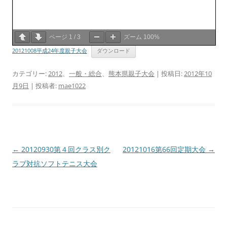
ページ
1
/
3
ズーム
100%
20121008平成24年度親子大会
ダウンロード
カテゴリー:
2012
、
一般・総合
、
熊本県親子大会
| 投稿日:
2012年10
月9日
|
投稿者:
mae1022
投
←
20120930第４回クラス別ク
20121016第66回定期大会
→
稿
ラブ対抗ソフトテニス大会
ナ
ビ
ゲ
ー