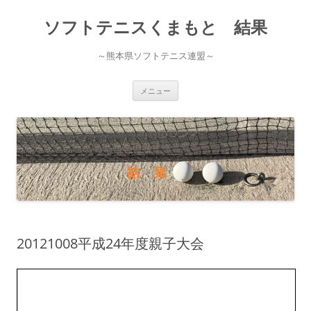
ソフトテニスくまもと 結果
～熊本県ソフトテニス連盟～
コ
メニュー
ン
テ
ン
ツ
へ
ス
キ
ッ
プ
20121008平成24年度親子大会