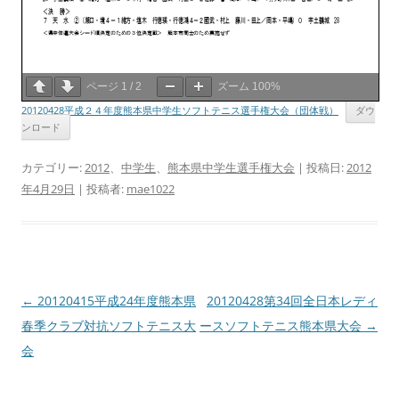
ページ
1
/
2
ズーム
100%
20120428平成２４年度熊本県中学生ソフトテニス選手権大会（団体戦）
ダウ
ンロード
カテゴリー:
2012
、
中学生
、
熊本県中学生選手権大会
| 投稿日:
2012
年4月29日
|
投稿者:
mae1022
投
←
20120415平成24年度熊本県
20120428第34回全日本レディ
稿
春季クラブ対抗ソフトテニス大
ースソフトテニス熊本県大会
→
ナ
会
ビ