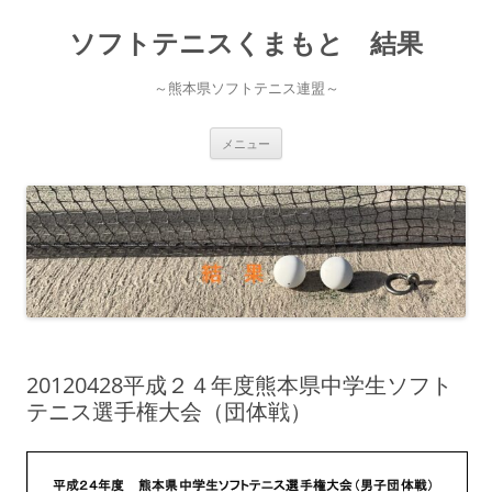
ソフトテニスくまもと 結果
～熊本県ソフトテニス連盟～
コ
メニュー
ン
テ
ン
ツ
へ
ス
キ
ッ
プ
20120428平成２４年度熊本県中学生ソフト
テニス選手権大会（団体戦）